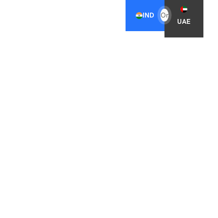
IND
Or
UAE