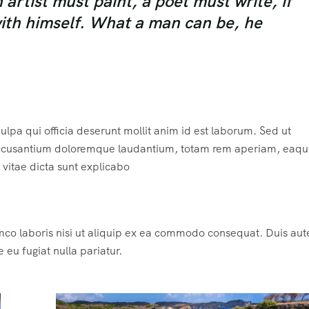
rtist must paint, a poet must write, if
with himself. What a man can be, he
ulpa qui officia deserunt mollit anim id est laborum. Sed ut
m accusantium doloremque laudantium, totam rem aperiam, eaqu
e vitae dicta sunt explicabo
mco laboris nisi ut aliquip ex ea commodo consequat. Duis aute
e eu fugiat nulla pariatur.