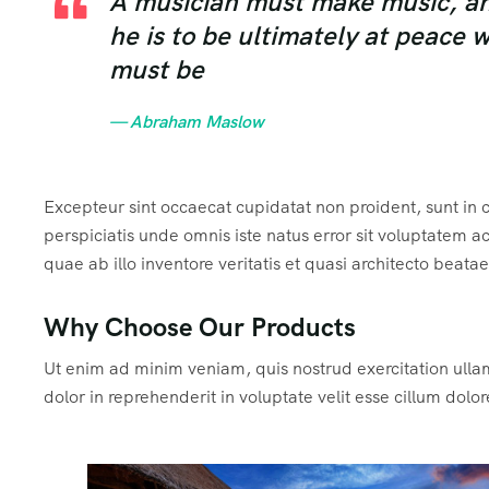
A musician must make music, an a
he is to be ultimately at peace 
must be
— Abraham Maslow
Excepteur sint occaecat cupidatat non proident, sunt in c
perspiciatis unde omnis iste natus error sit voluptate
quae ab illo inventore veritatis et quasi architecto beata
Why Choose Our Products
Ut enim ad minim veniam, quis nostrud exercitation ulla
dolor in reprehenderit in voluptate velit esse cillum dolor